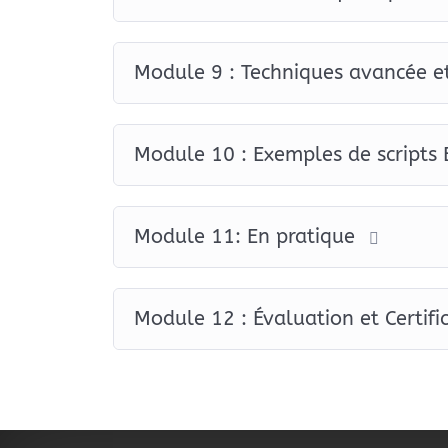
l’EFT (points de tapotement, affirmations, tes
techniques avancées
: Matrix Reimprinting, af
les traumas sans larmes, gratitude, visualisati
Module 9 : Techniques avancée e
Ces outils vous permettront d’adapter l’EFT à 
ou dans l’accompagnement d’autrui.
Module 10 : Exemples de scripts
Scripts, études de cas et pratique guidée
Pour vous aider à progresser, nous mettons à 
thèmes variés : anxiété, colère, douleurs, bloc
Module 11: En pratique
Vous apprendrez également à créer vos propre
ou à celles de vos clients.
Module 12 : Évaluation et Certifi
Le programme inclut aussi des études de cas r
s’applique concrètement dans des contextes va
dépression, peurs liées à l’avenir, douleurs chr
Un module pratique pour intégrer l’EFT dans v
La dernière partie de la formation est dédiée 