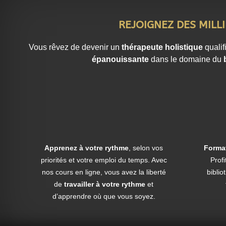
d’entraînement personnel
, avec des exercices 
fréquentes à éviter, et à l’importance de la pré
REJOIGNEZ DES MILLI
Pour ceux qui souhaitent utiliser l’EFT dans un 
Vous rêvez de devenir un
thérapeute holistique
qualif
limites de l’EFT est inclus, afin de garantir 
épanouissante
dans le domaine du
Une formation complète, transformante et ouv
Au terme de ce parcours, vous aurez acquis un
l’utiliser de manière autonome et créative. Q
vos proches, ou enrichir votre pratique de thé
concrets pour favoriser la libération émotionne
Apprenez à votre rythme
, selon vos
Format
L’EFT n’est pas une promesse miracle, mais u
priorités et votre emploi du temps. Avec
Prof
intérieure
. Elle vous aide à reprendre votre po
nos cours en ligne, vous avez la liberté
biblio
et à cultiver un état de paix et de confiance.
de
travailler à votre rythme
et
d’apprendre où que vous soyez.