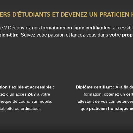
guidés. Vous serez également sensibilisé aux erreurs
cision et de la persévérance.
ERS D’ÉTUDIANTS ET DEVENEZ UN PRATICIEN H
cadre professionnel, un volet sur l’éthique et les
ié ? Découvrez nos
formations en ligne certifiantes
, accessib
un accompagnement respectueux et sécurisant.
bien-être
. Suivez votre passion et lancez-vous dans
votre prop
erte à tous
e solide compréhension de l’EFT et serez capable de
ue vous souhaitiez pratiquer pour vous-même, soutenir
rapeute, cette formation vous donnera des outils
lle, l’apaisement et le mieux-être.
ion flexible et accessible
:
Diplôme certifiant
: À la fin
n
outil puissant d’autonomie et de transformation
itez d’un accès
24/7
à votre
formation, obtenez un certi
uvoir, à écouter vos émotions, à apaiser vos douleurs
thèque de cours, sur mobile,
attestant de vos compétences
tablette ou ordinateur.
que
praticien holistique ce