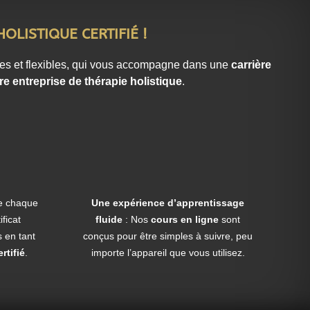
OLISTIQUE CERTIFIÉ !
les et flexibles, qui vous accompagne dans une
carrière
re entreprise de thérapie holistique
.
 de chaque
Une expérience d’apprentissage
ficat
fluide
: Nos
cours en ligne
sont
 en tant
conçus pour être simples à suivre, peu
rtifié
.
importe l’appareil que vous utilisez.