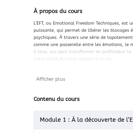
À propos du cours
L’EFT, ou Emotional Freedom Techniques, est 
puissante, qui permet de libérer les blocages 
psychiques. À travers une série de tapotements 
comme une passerelle entre les émotions, le me
à tous, qui peut transformer en profondeur la
notre santé et notre rapport à la vie.
Notre
formation EFT complète
a été conçue po
Afficher plus
la compréhension et la maîtrise de cette techn
ou déjà thérapeute souhaitant enrichir votre b
l’EFT de façon progressive et efficace, en alli
Contenu du cours
Une formation progressive et accessible
Dès le premier module, vous découvrez ce qu’est
Module 1 : À la découverte de l’
insistons sur la pratique personnelle, car le m
Vous ressentirez rapidement les effets de cette