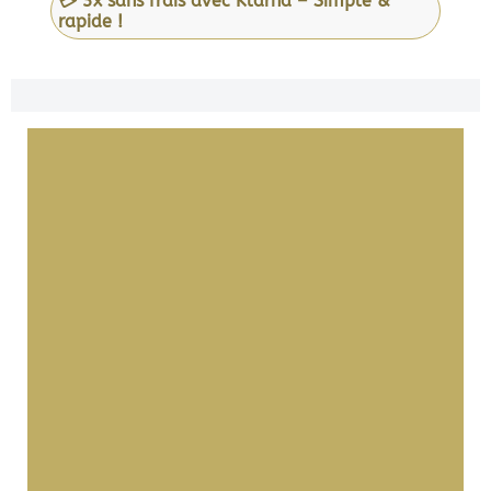
💳 3x sans frais avec Klarna – Simple &
rapide !