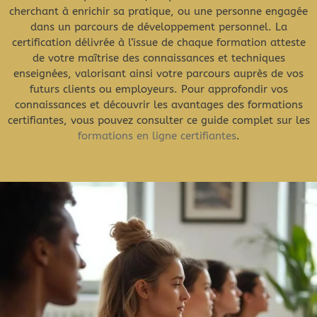
cherchant à enrichir sa pratique, ou une personne engagée
dans un parcours de développement personnel. La
certification délivrée à l’issue de chaque formation atteste
de votre maîtrise des connaissances et techniques
enseignées, valorisant ainsi votre parcours auprès de vos
futurs clients ou employeurs. Pour approfondir vos
connaissances et découvrir les avantages des formations
certifiantes, vous pouvez consulter ce guide complet sur les
formations en ligne certifiantes
.