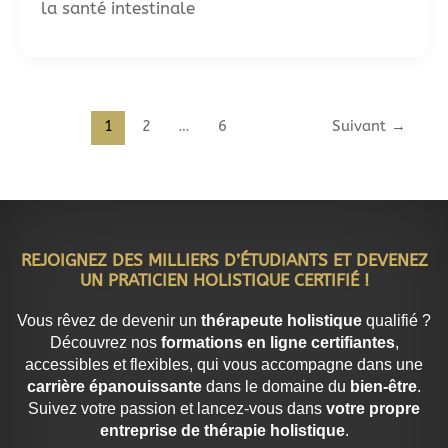
la santé intestinale
1
2
…
6
Suivant
→
REJOIGNEZ DES MILLIERS D’ÉTUDIANTS ET DEVENEZ
UN PRATICIEN HOLISTIQUE CERTIFIÉ !
Vous rêvez de devenir un
thérapeute holistique
qualifié ?
Découvrez nos
formations en ligne certifiantes
,
accessibles et flexibles, qui vous accompagne dans une
carrière épanouissante
dans le domaine du
bien-être
.
Suivez votre passion et lancez-vous dans
votre propre
entreprise de thérapie holistique
.