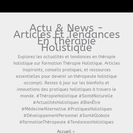
Menu
Actu & News -
Articles Et Tendances
En Thérapie
Holistique
Explorez les actualités et tendances en thérapie
holistique sur Formation Thérapie Holistique. Articles
inspirants, conseils pratiques, et ressources
essentielles pour devenir un thérapeute holistique
accompli. Restez à jour sur les bienfaits et
innovations des pratiques holistiques à travers le
monde. #ThérapieHolistique #SantéNaturelle
#ActualitésHolistiques #BienÊtre
#MédecineAlternative #PratiquesHolistiques
#DéveloppementPersonnel #SantéGlobale
#FormationThérapeute #TendancesHolistiques
Accueil