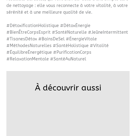
de nettoyage : elle vous reconnecte à votre vitalité, à votre
sérénité et à une meilleure qualité de vie.
#DétoxificationHolistique #DétoxÉnergie
#BienÊtreCorpsEsprit #SantéNaturelle #JeûneIntermittent
#TisanesDétox #BainsDeSel #ÉnergieVitale
#MéthodesNaturelles #SantéHolistique #Vitalité
#ÉquilibreÉnergétique #PurificationCorps
#RelaxationMentale #SantéAuNaturel
À découvrir aussi