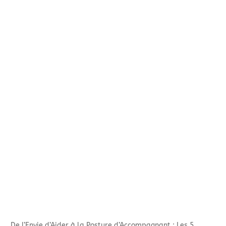
De l’Envie d’Aider à la Posture d’Accompagnant : Les 5