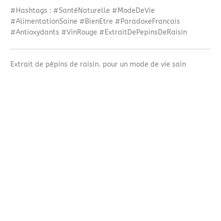
#Hashtags : #SantéNaturelle #ModeDeVie
#AlimentationSaine #BienEtre #ParadoxeFrancais
#Antioxydants #VinRouge #ExtraitDePepinsDeRaisin
Extrait de pépins de raisin. pour un mode de vie sain