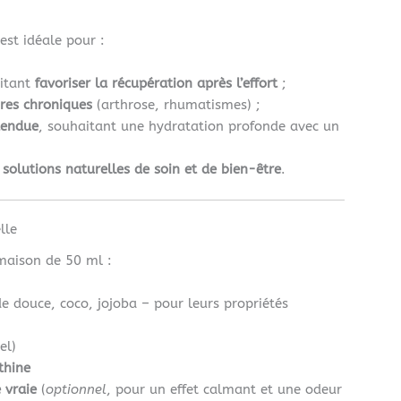
est idéale pour :
aitant
favoriser la récupération après l’effort
;
ires chroniques
(arthrose, rhumatismes) ;
tendue
, souhaitant une hydratation profonde avec un
s
solutions naturelles de soin et de bien-être
.
lle
 maison de 50 ml :
 douce, coco, jojoba – pour leurs propriétés
el)
thine
 vraie
(
optionnel
, pour un effet calmant et une odeur