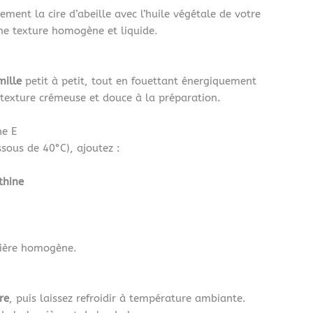
tement la cire d’abeille avec l’huile végétale de votre
ne texture homogène et liquide.
mille
petit à petit, tout en fouettant énergiquement
texture crémeuse et douce à la préparation.
ne E
ssous de 40°C), ajoutez :
thine
nière homogène.
re
, puis laissez refroidir à température ambiante.