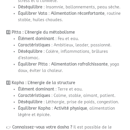
stress et à l’anxiété.
Déséquilibre
: Insomnie, ballonnements, peau sèche.
Équilibrer Vata
:
Alimentation réconfortante
, routine
stable, huiles chaudes.
2️⃣ Pitta : L’énergie du métabolisme
Élément dominant
: Feu et eau.
Caractéristiques
: Ambitieux, leader, passionné.
Déséquilibre
: Colère, inflammations, brûlures
d’estomac.
Équilibrer Pitta
:
Alimentation rafraîchissante
, yoga
doux, éviter la chaleur.
3️⃣ Kapha : L’énergie de la structure
Élément dominant
: Terre et eau.
Caractéristiques
: Calme, stable, aimant, patient.
Déséquilibre
: Léthargie, prise de poids, congestion.
Équilibrer Kapha
:
Activité physique
, alimentation
légère et épicée.
👉
Connaissez-vous votre dosha ?
Il est possible de le