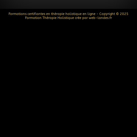
Formations certifiantes en thérapie holistique en ligne - Copyright © 2025
Formation Thérapie Holistique crée par web-landes.fr
P
E
F
Y
h
n
a
o
o
v
c
u
n
e
e
t
e
l
b
u
-
o
o
b
v
p
o
e
o
e
k
l
u
m
e