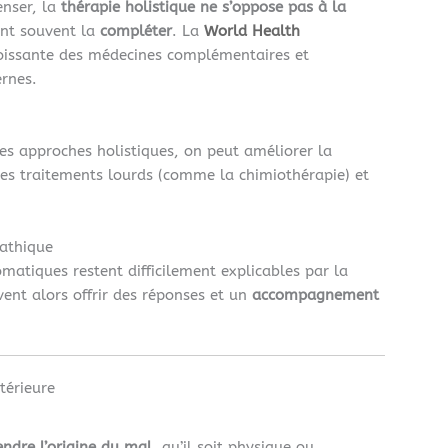
enser, la
thérapie holistique ne s’oppose pas à la
ient souvent la
compléter
. La
World Health
roissante des médecines complémentaires et
rnes.
es approches holistiques, on peut améliorer la
 des traitements lourds (comme la chimiothérapie) et
pathique
atiques restent difficilement explicables par la
ent alors offrir des réponses et un
accompagnement
térieure
ndre l’origine du mal
, qu’il soit physique ou